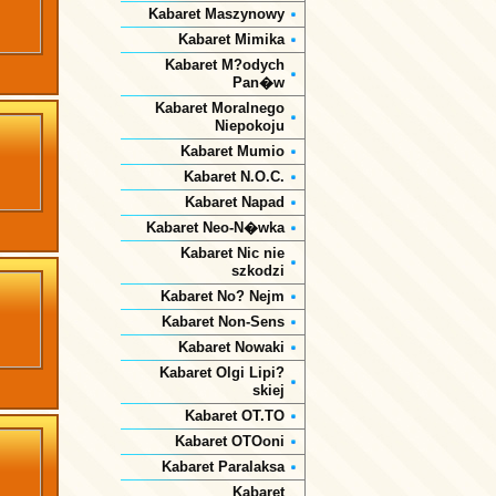
Kabaret Maszynowy
Kabaret Mimika
Kabaret M?odych
Pan�w
Kabaret Moralnego
Niepokoju
Kabaret Mumio
Kabaret N.O.C.
Kabaret Napad
Kabaret Neo-N�wka
Kabaret Nic nie
szkodzi
Kabaret No? Nejm
Kabaret Non-Sens
Kabaret Nowaki
Kabaret Olgi Lipi?
skiej
Kabaret OT.TO
Kabaret OTOoni
Kabaret Paralaksa
Kabaret