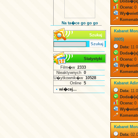
Doda�(a)
Ocena:
0 
Wy�wiet
Komenatr
Na ta�ce go go go
Kabaret Mor
Szukaj
2005)
Data:
11.0
Doda�(a)
Statystyki
Ocena:
0 
Wy�wiet
Film�w
2333
Komenatr
Nieaktywnych
0
U�ytkownik�w
10528
Online
5
Kabaret Adi
wi�cej...
Data:
11.0
Doda�(a)
Ocena:
0 
Wy�wiet
Komenatr
Kabaret Mor
Data:
02.0