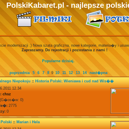
PolskiKabaret.pl - najlepsze polskie
kcie modernizacji :) Nowa szata graficzna, nowe kategorie, materia�y i usu
Zapraszamy. Do rejestracji i pozostania z nami !
Popularne dzisiaj.
poprzednia
5
6
7
8
9
10
11
12
13
14
nast�pna
alnego Niepokoju
::
Historia Polski: Wieniawa i cud nad Wis��
6.2011 12.34
:
chsz
(G�os�w: 0)
le�:
2775
zy:
0
 Polski
::
Marian i Hela