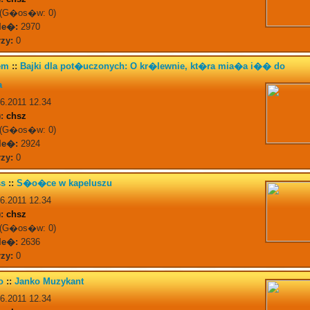
(G�os�w: 0)
le�:
2970
zy:
0
tem
::
Bajki dla pot�uczonych: O kr�lewnie, kt�ra mia�a i�� do
a
6.2011 12.34
:
chsz
(G�os�w: 0)
le�:
2924
zy:
0
ss
::
S�o�ce w kapeluszu
6.2011 12.34
:
chsz
(G�os�w: 0)
le�:
2636
zy:
0
mo
::
Janko Muzykant
6.2011 12.34