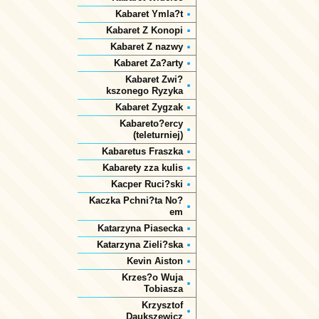
Kabaret Ymla?t
Kabaret Z Konopi
Kabaret Z nazwy
Kabaret Za?arty
Kabaret Zwi?
kszonego Ryzyka
Kabaret Zygzak
Kabareto?ercy
(teleturniej)
Kabaretus Fraszka
Kabarety zza kulis
Kacper Ruci?ski
Kaczka Pchni?ta No?
em
Katarzyna Piasecka
Katarzyna Zieli?ska
Kevin Aiston
Krzes?o Wuja
Tobiasza
Krzysztof
Daukszewicz