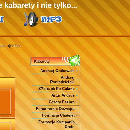
 kabarety i nie tylko...
wanie �mieci.
Kabarety
Andrzej Grabowski
Andrzej
Poniedzielski
S?oiczek Po Cukrze
Artur Andrus
Cezary Pazura
Filharmonia Dowcipu
Formacja Chatelet
Formacja Kompania
Grabi