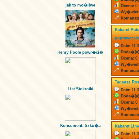
jak to mo�liwe
Ocena:
0 
Wy�wiet
Komenatr
Kabaret Po
poprawczak
Data:
11.0
Doda�(a)
Henry Poole powr�ci�
Ocena:
0 
Wy�wiet
Komenatr
Tadeusz Ro
List Stokrotki
Data:
11.0
Doda�(a)
Ocena:
0 
Wy�wiet
Komenatr
Konsument: Szko�a
Kabaret Li
Data:
11.0