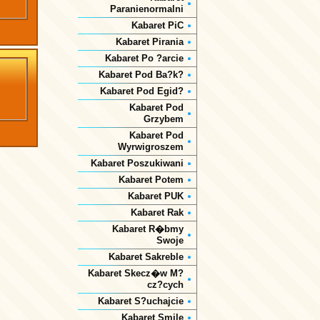
Paranienormalni
Kabaret PiC
Kabaret Pirania
Kabaret Po ?arcie
Kabaret Pod Ba?k?
Kabaret Pod Egid?
Kabaret Pod
Grzybem
Kabaret Pod
Wyrwigroszem
Kabaret Poszukiwani
Kabaret Potem
Kabaret PUK
Kabaret Rak
Kabaret R�bmy
Swoje
Kabaret Sakreble
Kabaret Skecz�w M?
cz?cych
Kabaret S?uchajcie
Kabaret Smile