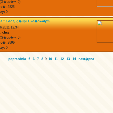
(G�os�w: 0)
le�:
2825
zy:
0
ja
::
Gadaj g�upi z ko�owatym
6.2011 12.34
:
chsz
(G�os�w: 0)
le�:
2899
zy:
0
poprzednia
5
6
7
8
9
10
11
12
13
14
nast�pna