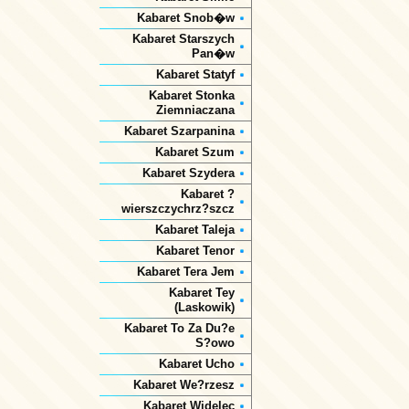
Kabaret Snob�w
Kabaret Starszych
Pan�w
Kabaret Statyf
Kabaret Stonka
Ziemniaczana
Kabaret Szarpanina
Kabaret Szum
Kabaret Szydera
Kabaret ?
wierszczychrz?szcz
Kabaret Taleja
Kabaret Tenor
Kabaret Tera Jem
Kabaret Tey
(Laskowik)
Kabaret To Za Du?e
S?owo
Kabaret Ucho
Kabaret We?rzesz
Kabaret Widelec