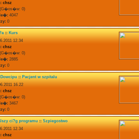
:
chsz
(G�os�w: 0)
le�:
4047
zy:
0
g?a
::
Kurs
6.2011 12.34
:
chsz
(G�os�w: 0)
le�:
2885
zy:
0
a Dowcipu
::
Pacjent w szpitalu
6.2011 16.22
:
chsz
(G�os�w: 0)
le�:
3467
zy:
0
alszy ci?g programu
::
Szpiegostwo
6.2011 12.34
:
chsz