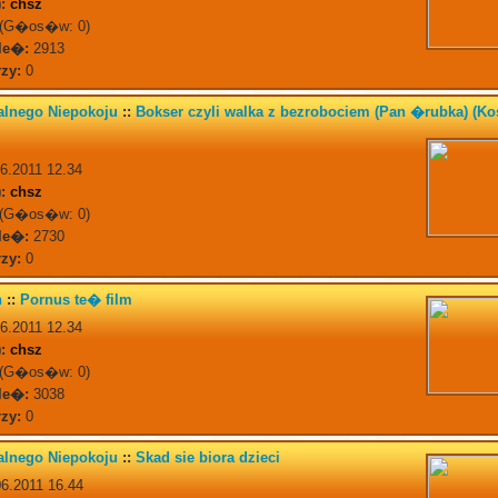
:
chsz
(G�os�w: 0)
le�:
2913
zy:
0
alnego Niepokoju
::
Bokser czyli walka z bezrobociem (Pan �rubka) (Ko
6.2011 12.34
:
chsz
(G�os�w: 0)
le�:
2730
zy:
0
n
::
Pornus te� film
6.2011 12.34
:
chsz
(G�os�w: 0)
le�:
3038
zy:
0
alnego Niepokoju
::
Skad sie biora dzieci
6.2011 16.44