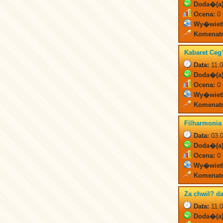
Doda�(a)
Ocena:
0 
Wy�wiet
Komenatr
Kabaret Ce
Data:
11.0
Doda�(a)
Ocena:
0 
Wy�wiet
Komenatr
Filharmoni
Data:
03.0
Doda�(a)
Ocena:
0 
Wy�wiet
Komenatr
Za chwil? d
Data:
11.0
Doda�(a)