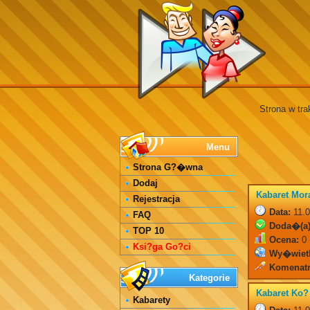
Strona w tra
Menu
Strona G?�wna
Dodaj
Kabaret Mor
Rejestracja
Data:
11.0
FAQ
Doda�(a)
TOP 10
Ocena:
0 
Ksi?ga Go?ci
Wy�wiet
Komenatr
Kategorie
Kabaret Ko?
Kabarety