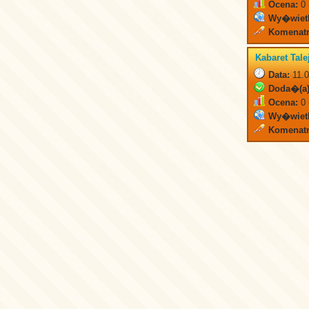
Ocena:
0 
Wy�wiet
Komenatr
Kabaret Tale
Data:
11.0
Doda�(a)
Ocena:
0 
Wy�wiet
Komenatr