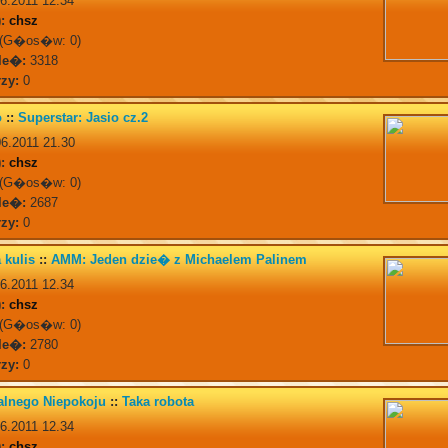
6.2011 12.34
:
chsz
(G�os�w: 0)
le�:
3318
zy:
0
o
::
Superstar: Jasio cz.2
6.2011 21.30
:
chsz
(G�os�w: 0)
le�:
2687
zy:
0
 kulis
::
AMM: Jeden dzie� z Michaelem Palinem
6.2011 12.34
:
chsz
(G�os�w: 0)
le�:
2780
zy:
0
alnego Niepokoju
::
Taka robota
6.2011 12.34
:
chsz